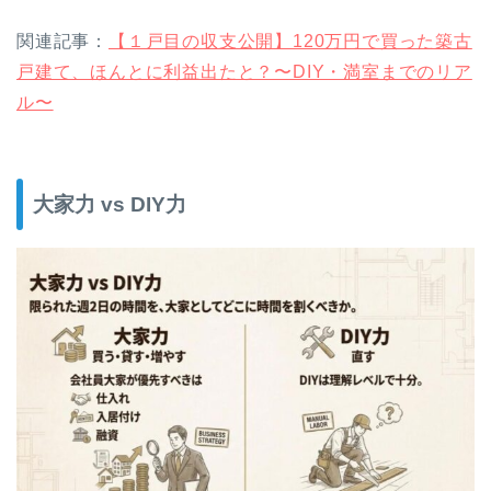
関連記事：
【１戸目の収支公開】120万円で買った築古
戸建て、ほんとに利益出たと？〜DIY・満室までのリア
ル〜
大家力 vs DIY力