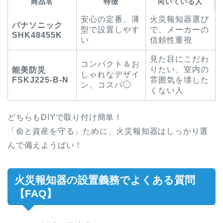
商品名
特徴
向いている人
安心の定番、薄
火災報知器選び
パナソニック
型で設置しやす
で、メーカーの
SHK48455K
い
信頼性重視
見た目にこだわ
コンパクト＆お
りたい、室内の
能美防災
しゃれなデザイ
FSKJ225-B-N
雰囲気を壊した
ン、コスパ◯
くない人
どちらもDIYで取り付け簡単！
「命と資産を守る」ために、火災報知器はしっかり選
んで備えようばい！
火災報知器の設置義務でよくある質問
【FAQ】