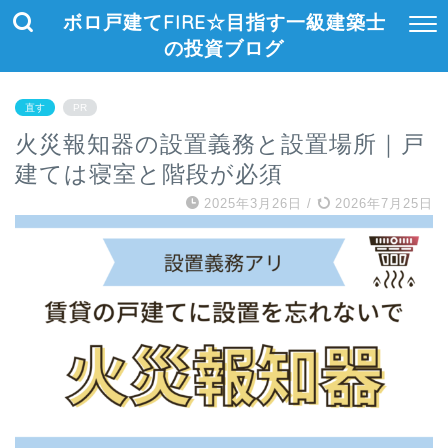
ボロ戸建てFIRE☆目指す一級建築士
の投資ブログ
直す
PR
火災報知器の設置義務と設置場所｜戸
建ては寝室と階段が必須
2025年3月26日
/
2026年7月25日