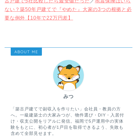
古戸建で5社比較したら最安値だった
／
地震保険はいら
ない？築50年戸建てで『やめた』大家の3つの根拠と必
要な例外【10年で22万円差】
ABOUT ME
みつ
「築古戸建てで副収入を作りたい」会社員・教員の方
へ。一級建築士の大家みつが、物件選び・DIY・入居付
け・収支公開をリアルに発信。福岡で5戸運用中の実体
験をもとに、初心者が1戸目を取得できるよう、失敗も
含めて全部見せます。