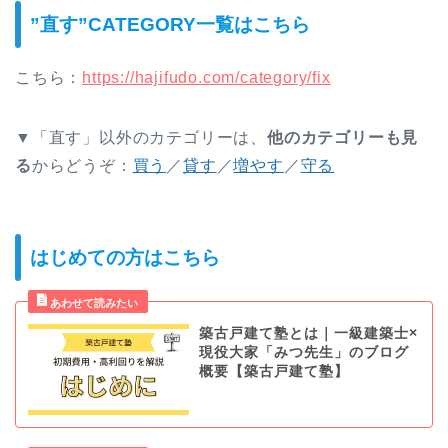
”直す”CATEGORY一覧はこちら
こちら：
https://hajifudo.com/category/fix
▼「直す」以外のカテゴリーは、
他のカテゴリーも見
る
からどうぞ：
買う
／
貸す
／
増やす
／
守る
はじめての方はこちら
築古戸建て塾とは｜一級建築士×
現役大家「みつ先生」のブログ
概要【築古戸建て塾】