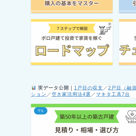
実データ公開｜
1戸目の収支
／
2戸目（融
ション
／
空き家活用法4選
／
マキタ工具7台
守る