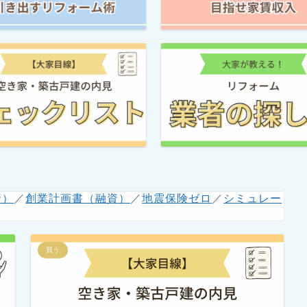
資）
／
創業計画書（融資）
／
地震保険ゼロ
／
シミュレー
買う