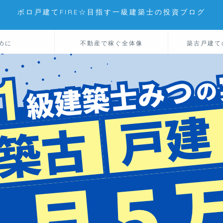
ボロ戸建てFIRE☆目指す一級建築士の投資ブログ
めに
不動産で稼ぐ全体像
築古戸建て