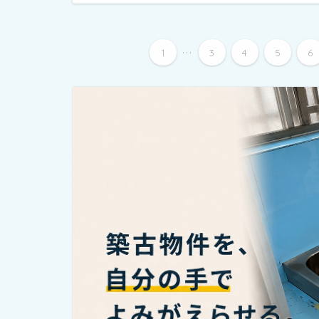
...
1
3
4
5
6