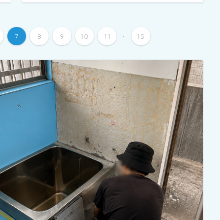
...
7
8
9
10
11
15