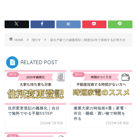
HOME
増やす
築古戸建ての減価償却｜簡便法4年で節税する計算方法
RELATED POST
増やす
増やす
住所変更登記の義務化｜自分
兼業大家の時短術4選｜家電・
で無料でやる手順5STEP
外注・睡眠・買い物で時間を
作る
2026年7月10日
2025年3月18日
増やす