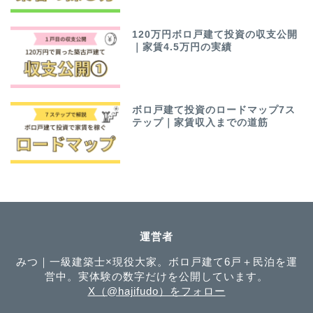
120万円ボロ戸建て投資の収支公開
｜家賃4.5万円の実績
ボロ戸建て投資のロードマップ7ス
テップ｜家賃収入までの道筋
運営者
みつ｜一級建築士×現役大家。ボロ戸建て6戸＋民泊を運
営中。実体験の数字だけを公開しています。
X（@hajifudo）をフォロー