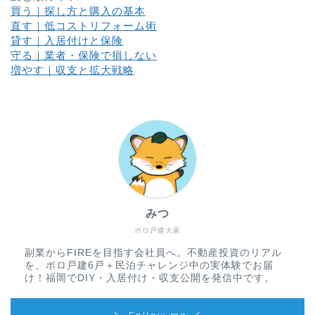
買う｜探し方と購入の基本
直す｜低コストリフォーム術
貸す｜入居付けと保険
守る｜業者・保険で損しない
増やす｜収支と拡大戦略
みつ
ボロ戸建大家
副業からFIREを目指す会社員へ。不動産投資のリアル
を、ボロ戸建6戸＋民泊チャレンジ中の実体験でお届
け！福岡でDIY・入居付け・収支公開を発信中です。
＼ Follow me ／