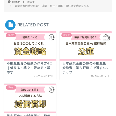
HOME
増やす
兼業大家の時短術4選｜家電・外注・睡眠・買い物で時間を作る
RELATED POST
増やす
増やす
不動産投資の種銭の作り方4つ
日本政策金融公庫の不動産投
｜借りる・稼ぐ・貯める・増
資融資｜築古戸建てで通す4ス
やす
テップ
2025年3月19日
2025年3月17日
増やす