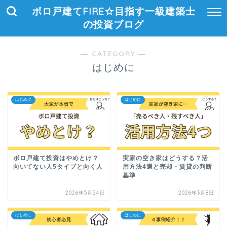
ボロ戸建てFIRE☆目指す一級建築士
の投資ブログ
― CATEGORY ―
はじめに
はじめに
はじめに
ボロ戸建て投資はやめとけ？
実家の空き家はどうする？活
向いてない人5タイプと向く人
用方法4選と売却・賃貸の判断
基準
2026年5月24日
2026年3月8日
はじめに
はじめに