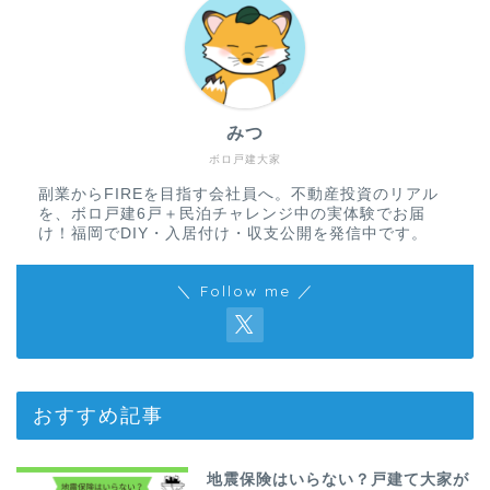
みつ
ボロ戸建大家
副業からFIREを目指す会社員へ。不動産投資のリアル
を、ボロ戸建6戸＋民泊チャレンジ中の実体験でお届
け！福岡でDIY・入居付け・収支公開を発信中です。
＼ Follow me ／
おすすめ記事
地震保険はいらない？戸建て大家が